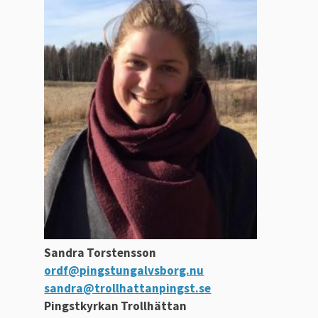
Sandra Torstensson
ordf
@pingstungalvsborg.nu
sandra@trollhattanpingst.se
Pingstkyrkan Trollhättan