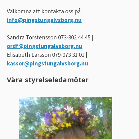
Välkomna att kontakta oss på
info@pingstungalvsborg.nu
Sandra Torstensson 073-802 44 45 |
ordf@pingstungalvsborg.nu
Elisabeth Larsson 079-073 31 01 |
kassor@pingstungalvsborg.nu
Våra styrelseledamöter