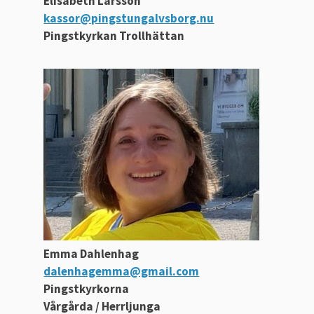
Elisabeth Larsson
kassor@pingstungalvsborg.nu
Pingstkyrkan Trollhättan
Emma Dahlenhag
dalenhagemma@gmail.com
Pingstkyrkorna
Vårgårda / Herrljunga