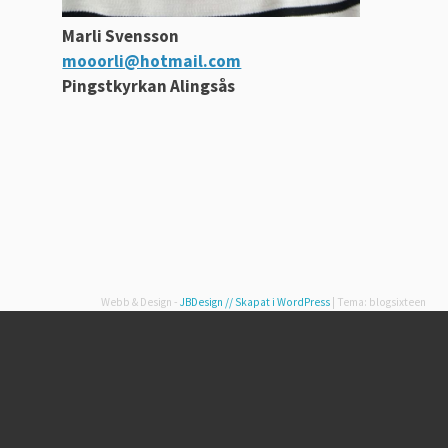
Marli Svensson
mooorli@hotmail.com
Pingstkyrkan Alingsås
Webb & Design -
JBDesign
// Skapat i WordPress
|
Tema: blogsixteen