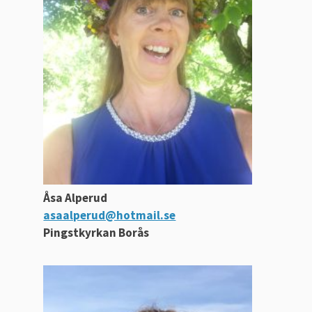
Åsa Alperud
asaalperud@hotmail.se
Pingstkyrkan Borås