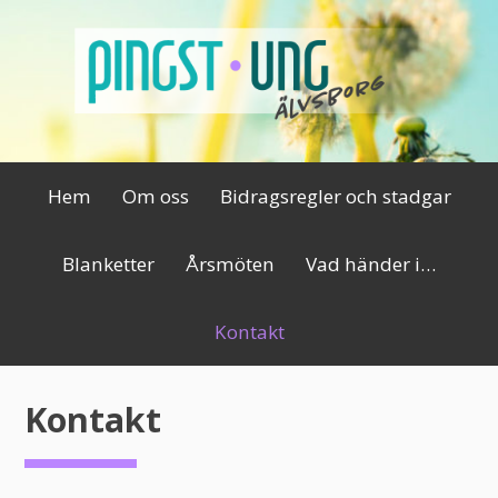
Hoppa
till
innehåll
Primär
Hem
Om oss
Bidragsregler och stadgar
meny
Blanketter
Årsmöten
Vad händer i…
Kontakt
Kontakt