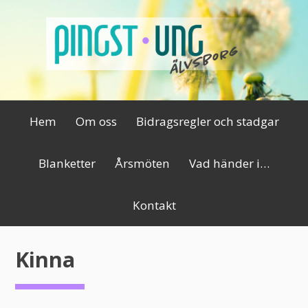
Hoppa
till
innehåll
Primär
Hem
Om oss
Bidragsregler och stadgar
meny
Blanketter
Årsmöten
Vad händer i…
Kontakt
Kinna