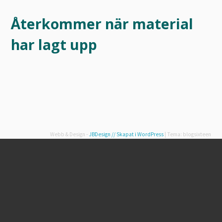
Återkommer när material
har lagt upp
Webb & Design -
JBDesign
// Skapat i WordPress
|
Tema: blogsixteen