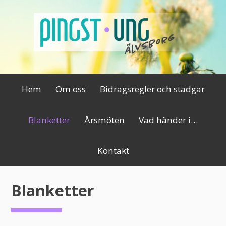
Hoppa
till
innehåll
Primär
Hem
Om oss
Bidragsregler och stadgar
meny
Blanketter
Årsmöten
Vad händer i…
Kontakt
Blanketter