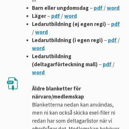
Barn eller ungdomsdag
–
pdf
/
word
Läger
–
pdf
/
word
Ledarutbildning (ej egen regi)
–
pdf
/
word
Ledarutbildning (i egen regi)
–
pdf
/
word
Ledarutbildning
(deltagarförteckning mall)
–
pdf
/
word
Äldre blanketter för
närvaro/medlemskap
Blanketterna nedan kan användas,
men ni kan också skicka exel-filer ni
redan har som deltagarlistor när vi
efterfrågar det. Medlemskap behöver