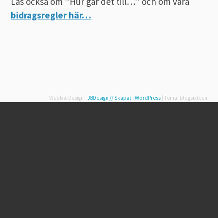
Läs också om ”Hur går det till…” och om våra
bidragsregler här…
Webb & Design -
JBDesign
// Skapat i WordPress
|
Tema: blogsixteen