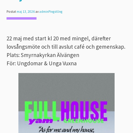
Postat
maj 13, 2026
av
adminPingstUng
22 maj med start kl 20 med mingel, därefter
lovsångsmöte och till avslut café och gemenskap.
Plats: Smyrnakyrkan Älvängen
För: Ungdomar & Unga Vuxna