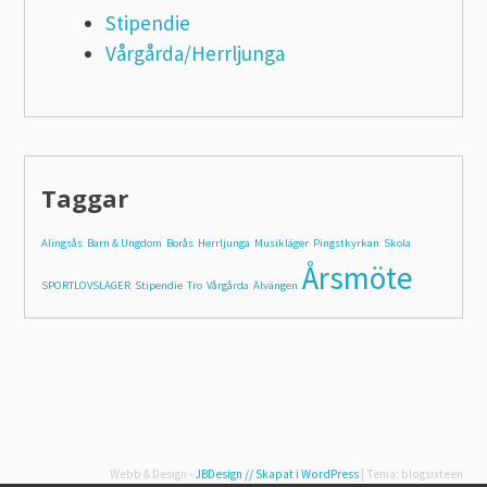
Stipendie
Vårgårda/Herrljunga
Taggar
Alingsås
Barn & Ungdom
Borås
Herrljunga
Musikläger
Pingstkyrkan
Skola
Årsmöte
SPORTLOVSLÄGER
Stipendie
Tro
Vårgårda
Älvängen
Webb & Design -
JBDesign
// Skapat i WordPress
|
Tema: blogsixteen