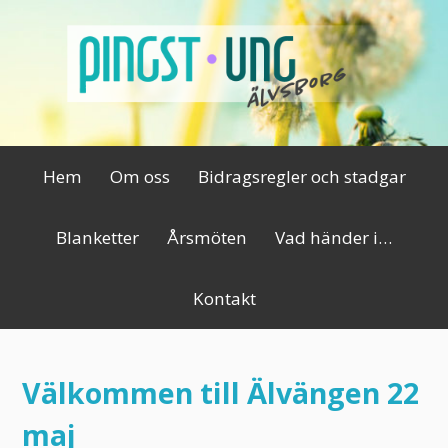
Hoppa
till
innehåll
Primär
Hem
Om oss
Bidragsregler och stadgar
meny
Blanketter
Årsmöten
Vad händer i…
Kontakt
Välkommen till Älvängen 22
maj