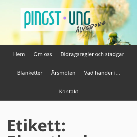
Hoppa
till
innehåll
Primär
Hem
Om oss
Bidragsregler och stadgar
meny
Blanketter
Årsmöten
Vad händer i…
Kontakt
Etikett: