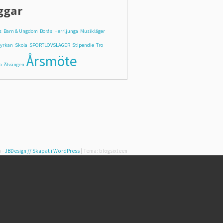
ggar
s
Barn & Ungdom
Borås
Herrljunga
Musikläger
kyrkan
Skola
SPORTLOVSLÄGER
Stipendie
Tro
Årsmöte
a
Älvängen
 -
JBDesign
// Skapat i WordPress
|
Tema: blogsixteen