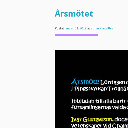
Årsmötet
Postat
januari 31, 2019
av
adminPingstUng